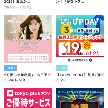
2026】お出か...
ン！「かなトク...
7/1(水)～9/30(水)
EVENT
NEWS
“可愛いを巻き戻す”ヘアアイ
【TOKYU POINT】毎月2回ポ
ロンのレンタ...
イン...