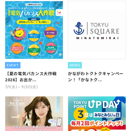
EVENT
NEWS
【夏の電気バカンス大作戦
かながわトクトクキャンペー
2026】お出か...
ン！「かなトク...
7/1(水)～9/30(水)