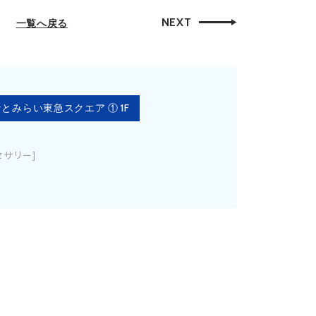
NEXT
一覧へ戻る
とみらい東急スクエア ① 1F
セサリー]