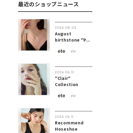
最近のショップニュース
2026.08.05
August
birthstone "P...
ete
2026.06.13
"Clair"
Collection
ete
2026.06.11
Recommend
Hoseshoe