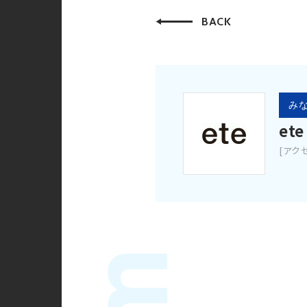
BACK
みな
ete
[アク