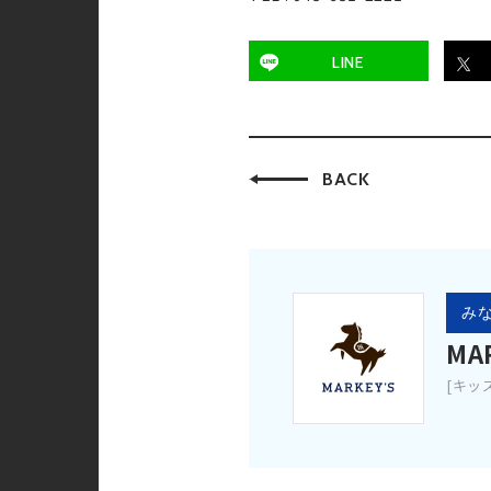
LINE
BACK
みな
MA
[キッ