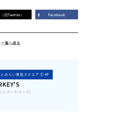
（旧Twitter）
Facebook
一覧へ戻る
とみらい東急スクエア ① 4F
RKEY'S
ズ/レディス/メンズ]