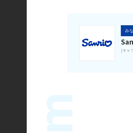
みな
San
[キャ