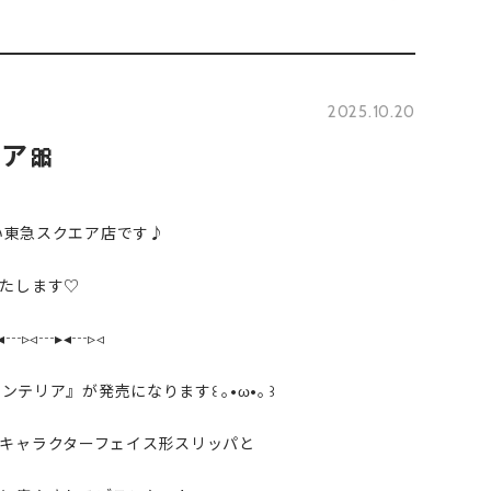
2025.10.20
ア🎀
い東急スクエア店です♪︎
たします♡
◂┄▹◃┄▸◂┄▹◃
ンテリア』が発売になります꒰ ｡•ω•｡ ꒱
キャラクターフェイス形スリッパと