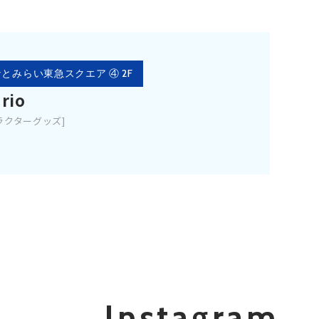
とみらい東急スクエア ④ 2F
rio
ラクターグッズ]
Instagram