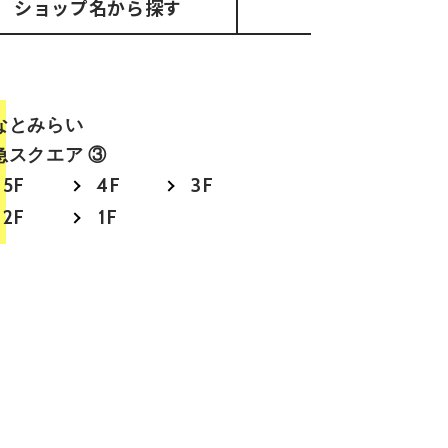
ショップ名
から探す
なとみらい
急スクエア ③
5F
4F
3F
2F
1F