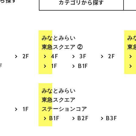
ら探す
カテゴリ
から探す
みなとみらい
み
東急スクエア ②
東
F
2F
4F
3F
2F
F
1F
B1F
みなとみらい
東急スクエア
F
1F
ステーションコア
B1F
B2F
B3F