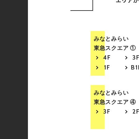
エリア
か
みなとみらい
東急スクエア ①
4F
3
1F
B1
みなとみらい
東急スクエア ④
3F
2